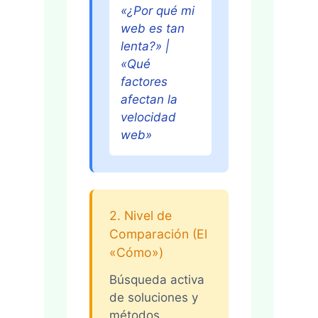
«¿Por qué mi
web es tan
lenta?» |
«Qué
factores
afectan la
velocidad
web»
2. Nivel de
Comparación (El
«Cómo»)
Búsqueda activa
de soluciones y
métodos.