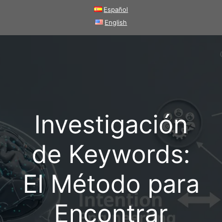
Saltar
Español
al
English
contenido
Investigación
de Keywords:
El Método para
Encontrar