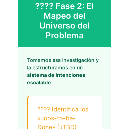
????️ Fase 2: El
Mapeo del
Universo del
Problema
Tomamos esa investigación y
la estructuramos en un
sistema de intenciones
escalable
.
???? Identifica los
«Jobs-to-be-
Done» (JTBD)