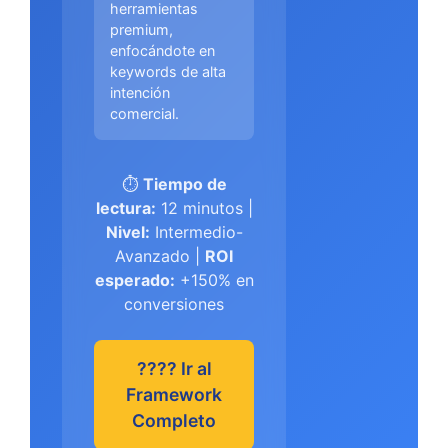
herramientas
premium,
enfocándote en
keywords de alta
intención
comercial.
⏱️
Tiempo de
lectura:
12 minutos |
Nivel:
Intermedio-
Avanzado |
ROI
esperado:
+150% en
conversiones
???? Ir al
Framework
Completo