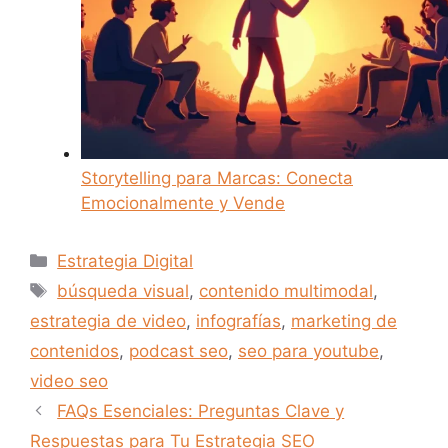
Storytelling para Marcas: Conecta
Emocionalmente y Vende
Categorías
Estrategia Digital
Etiquetas
búsqueda visual
,
contenido multimodal
,
estrategia de video
,
infografías
,
marketing de
contenidos
,
podcast seo
,
seo para youtube
,
video seo
FAQs Esenciales: Preguntas Clave y
Respuestas para Tu Estrategia SEO