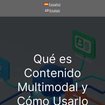
Saltar
Español
al
English
contenido
Qué es
Contenido
Multimodal y
Cómo Usarlo