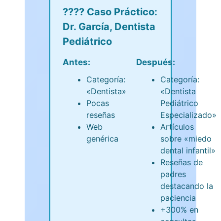
???? Caso Práctico:
Dr. García, Dentista
Pediátrico
Antes:
Después:
Categoría:
Categoría:
«Dentista»
«Dentista
Pocas
Pediátrico
reseñas
Especializado»
Web
Artículos
genérica
sobre «miedo
dental infantil»
Reseñas de
padres
destacando la
paciencia
+300% en