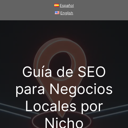
Saltar
Español
al
English
contenido
Guía de SEO
para Negocios
Locales por
Nicho