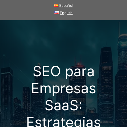
Saltar
Español
al
English
contenido
SEO para
Empresas
SaaS:
Estrategias