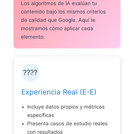
Los algoritmos de IA evalúan tu
contenido bajo los mismos criterios
de calidad que Google. Aquí te
mostramos cómo aplicar cada
elemento:
????
Experiencia Real (E-E)
Incluye datos propios y métricas
específicas
Presenta casos de estudio reales
con resultados