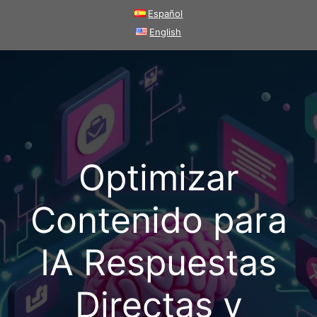
Saltar
Español
al
English
contenido
Optimizar
Contenido para
IA Respuestas
Directas y