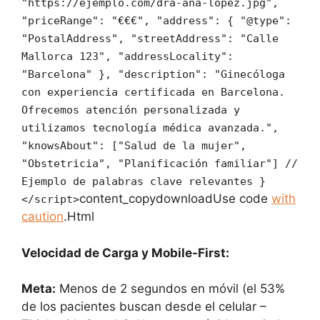
"https://ejemplo.com/dra-ana-lopez.jpg",
"priceRange": "€€€", "address": { "@type":
"PostalAddress", "streetAddress": "Calle
Mallorca 123", "addressLocality":
"Barcelona" }, "description": "Ginecóloga
con experiencia certificada en Barcelona.
Ofrecemos atención personalizada y
utilizamos tecnología médica avanzada.",
"knowsAbout": ["Salud de la mujer",
"Obstetricia", "Planificación familiar"] //
Ejemplo de palabras clave relevantes }
content_copydownloadUse code
with
</script>
caution
.Html
Velocidad de Carga y Mobile-First:
Meta:
Menos de 2 segundos en móvil (el 53%
de los pacientes buscan desde el celular –