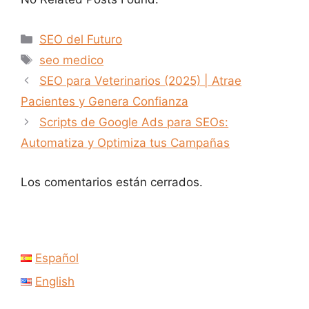
Categorías
SEO del Futuro
Etiquetas
seo medico
SEO para Veterinarios (2025) | Atrae
Pacientes y Genera Confianza
Scripts de Google Ads para SEOs:
Automatiza y Optimiza tus Campañas
Los comentarios están cerrados.
Español
English