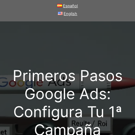
Saltar
Español
al
English
contenido
Primeros Pasos
Google Ads:
Configura Tu 1ª
Campaña