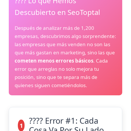
???? Lo que Hemos
Descubierto en SeoToptal
Después de analizar más de 1,200
empresas, descubrimos algo sorprendente:
las empresas que más venden no son las
que más gastan en marketing, sino las que
cometen menos errores básicos
. Cada
error que arreglas no solo mejora tu
posición, sino que te separa más de
quienes siguen cometiéndolos.
???? Error #1: Cada
1
Cosa Va Por Su Lado